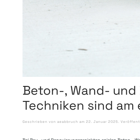
Beton-, Wand- und
Techniken sind am 
Geschrieben von
aeabbruch
am
22. Januar 2025
. Veröffent