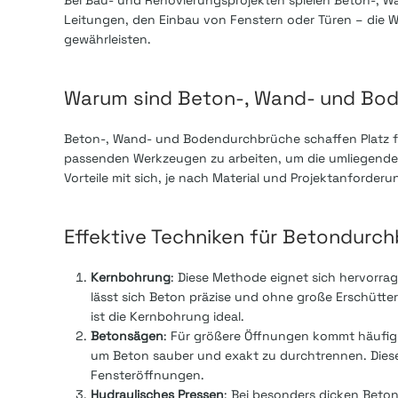
Bei Bau- und Renovierungsprojekten spielen Beton-, Wa
Leitungen, den Einbau von Fenstern oder Türen – die Wa
gewährleisten.
Warum sind Beton-, Wand- und Bo
Beton-, Wand- und Bodendurchbrüche schaffen Platz für 
passenden Werkzeugen zu arbeiten, um die umliegenden
Vorteile mit sich, je nach Material und Projektanforderu
Effektive Techniken für Betondurc
Kernbohrung
: Diese Methode eignet sich hervorr
lässt sich Beton präzise und ohne große Erschütte
ist die Kernbohrung ideal.
Betonsägen
: Für größere Öffnungen kommt häufig
um Beton sauber und exakt zu durchtrennen. Diese
Fensteröffnungen.
Hydraulisches Pressen
: Bei besonders dicken Beto