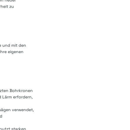
en neuer
heit zu
e und mit den
ihre eigenen
tzten Bohrkronen
d Lärm erfordern,
lsägen verwendet,
nd
nutzt starken