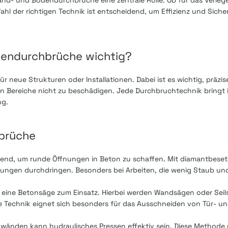
nd- und Bodendurchbrüche eine zentrale Rolle. Ob für das Verleg
hl der richtigen Technik ist entscheidend, um Effizienz und Sicher
dendurchbrüche wichtig?
neue Strukturen oder Installationen. Dabei ist es wichtig, präzis
 Bereiche nicht zu beschädigen. Jede Durchbruchtechnik bringt 
ng.
hbrüche
agend, um runde Öffnungen in Beton zu schaffen. Mit diamantbese
rungen durchdringen. Besonders bei Arbeiten, die wenig Staub un
 eine Betonsäge zum Einsatz. Hierbei werden Wandsägen oder Sei
 Technik eignet sich besonders für das Ausschneiden von Tür- u
nwänden kann hydraulisches Pressen effektiv sein. Diese Methode 