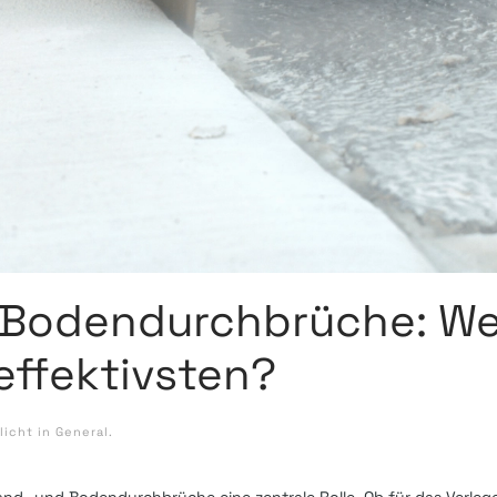
 Bodendurchbrüche: W
effektivsten?
licht in
General
.