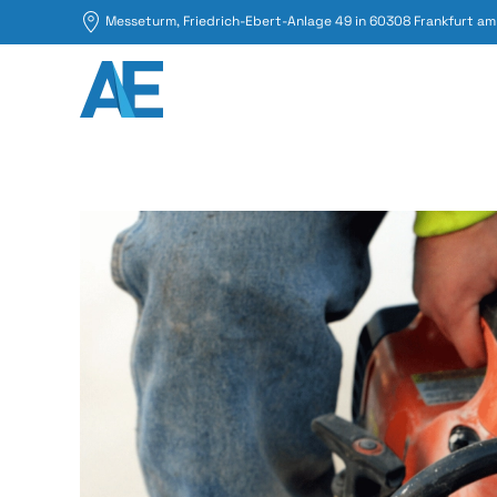
Messeturm, Friedrich-Ebert-Anlage 49 in 60308 Frankfurt am