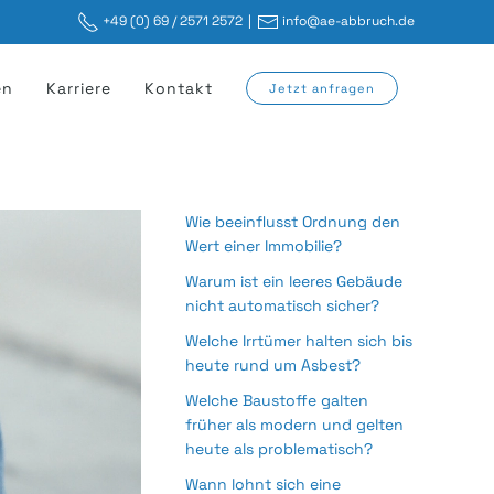
+49 (0) 69 / 2571 2572
|
info@ae-abbruch.de
en
Karriere
Kontakt
Jetzt anfragen
Wie beeinflusst Ordnung den
Wert einer Immobilie?
Warum ist ein leeres Gebäude
nicht automatisch sicher?
Welche Irrtümer halten sich bis
heute rund um Asbest?
Welche Baustoffe galten
früher als modern und gelten
heute als problematisch?
Wann lohnt sich eine