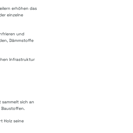
eilern erhöhen das
der einzelne
infrieren und
Böden, Dämmstoffe
chen Infrastruktur
t sammelt sich an
 Baustoffen.
t Holz seine