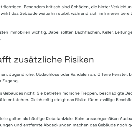
rächtigen. Besonders kritisch sind Schäden, die hinter Verkleidun
kt das Gebäude weiterhin stabil, während sich im Inneren bereit
en Immobilien wichtig. Dabei sollten Dachflächen, Keller, Leitunge
.
ft zusätzliche Risiken
nen, Jugendliche, Obdachlose oder Vandalen an. Offene Fenster, 
n Zugang.
 Gebäudes nicht. Sie betreten morsche Treppen, beschädigte De
le entstehen. Gleichzeitig steigt das Risiko für mutwillige Besch
teile gelten als häufige Diebstahlziele. Beim unsachgemäßen Ausb
eilungen und entfernte Abdeckungen machen das Gebäude noch gef