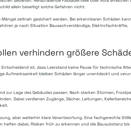
bauten Gebieten. Herabfallende Fassadenteile oder Äste erreiche
ld allein beseitigt solche Gefahren nicht.
te Mängel zeitnah gesichert werden. Bei erkennbaren Schäden kann
hören je nach Situation Bausachverständige, Elektrofachkräfte,
llen verhindern größere Schäd
 Entscheidend ist, dass Leerstand keine Pause für technische Alt
ge Aufmerksamkeit bleiben Schäden länger unentdeckt und verur
d und zur Lage des Gebäudes passen. Nach starken Stürmen, Frostp
inden. Dabei verdienen Zugänge, Dächer, Leitungen, Kellerbereiche
eit.
zung, aber weiterhin klare Verantwortung. Eine fachgerechte Stilll
 helfen dabei, Risiken früh zu erkennen und die Bausubstanz bis