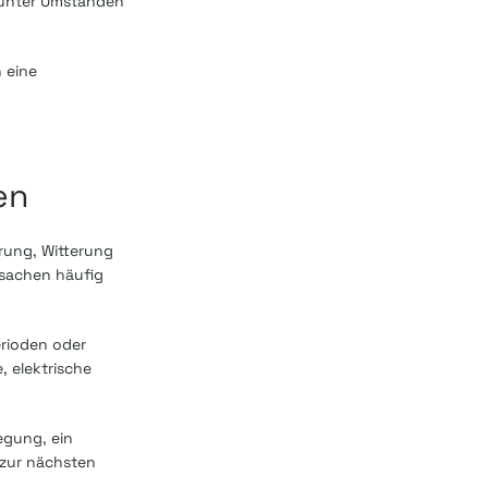
n unter Umständen
 eine
en
erung, Witterung
sachen häufig
erioden oder
, elektrische
egung, ein
 zur nächsten