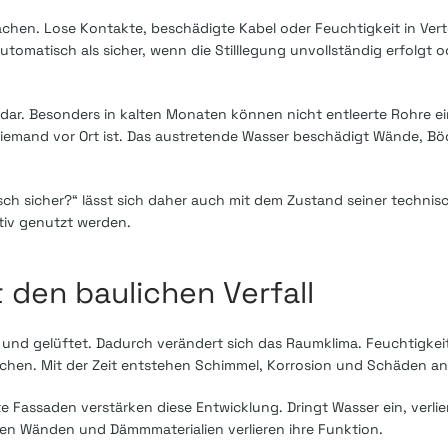
achen. Lose Kontakte, beschädigte Kabel oder Feuchtigkeit in Vert
tomatisch als sicher, wenn die Stilllegung unvollständig erfolgt o
o dar. Besonders in kalten Monaten können nicht entleerte Rohre e
 niemand vor Ort ist. Das austretende Wasser beschädigt Wände, 
sch sicher?“ lässt sich daher auch mit dem Zustand seiner technis
ktiv genutzt werden.
 den baulichen Verfall
und gelüftet. Dadurch verändert sich das Raumklima. Feuchtigkei
chen. Mit der Zeit entstehen Schimmel, Korrosion und Schäden an
Fassaden verstärken diese Entwicklung. Dringt Wasser ein, verlier
n den Wänden und Dämmmaterialien verlieren ihre Funktion.