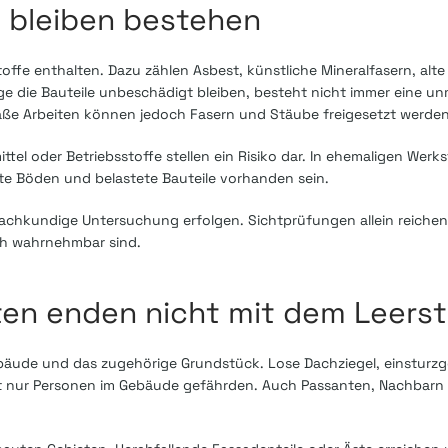
n bleiben bestehen
e enthalten. Dazu zählen Asbest, künstliche Mineralfasern, alte 
ange die Bauteile unbeschädigt bleiben, besteht nicht immer eine un
äße Arbeiten können jedoch Fasern und Stäube freigesetzt werden
tel oder Betriebsstoffe stellen ein Risiko dar. In ehemaligen Werks
te Böden und belastete Bauteile vorhanden sein.
achkundige Untersuchung erfolgen. Sichtprüfungen allein reichen 
ch wahrnehmbar sind.
ten enden nicht mit dem Leers
bäude und das zugehörige Grundstück. Lose Dachziegel, einsturzg
 nur Personen im Gebäude gefährden. Auch Passanten, Nachbarn 