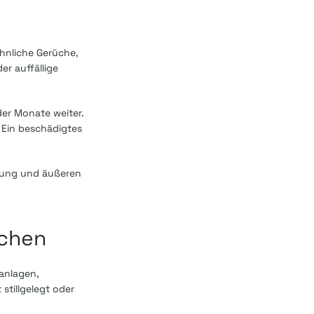
hnliche Gerüche,
r auffällige
der Monate weiter.
 Ein beschädigtes
erung und äußeren
achen
anlagen,
tillgelegt oder