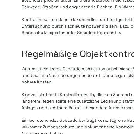
Besonders problematisch sind Grundstücke in dicht be
Gehwege, Straßen und angrenzende Flächen. Ein Warnschi
Kontrollen sollten daher dokumentiert und festgestell
Untersuchung durch Fachleute notwendig sein. Dazu ge
Brandschutzexperten oder Schadstoffgutachter.
Regelmäßige Objektkontro
Warum ist ein leeres Gebäude nicht automatisch sicher?
und bauliche Veränderungen bedeutet. Ohne regelmäßi
höhere Kosten.
Sinnvoll sind feste Kontrollintervalle, die zum Zustan
längerem Regen sollte eine zusätzliche Begehung stattf
Anlagen und sichtbare Bauteile besondere Aufmerksamk
Ein leer stehendes Gebäude benötigt keine tägliche Nut
wirksamer Zugangsschutz und dokumentierte Kontrollen
Nutzung zu erhalten.