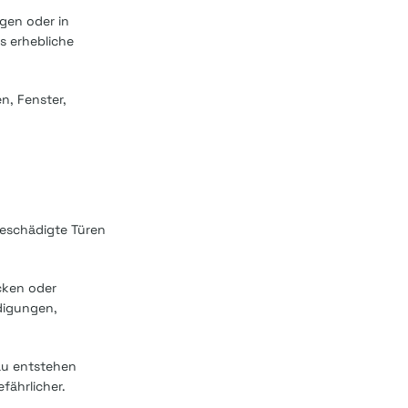
gen oder in
s erhebliche
n, Fenster,
beschädigte Türen
cken oder
ädigungen,
au entstehen
ährlicher.