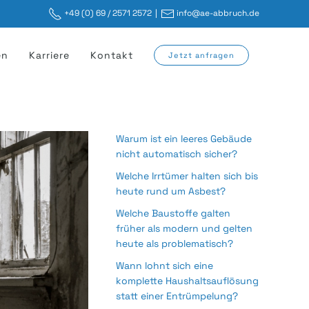
+49 (0) 69 / 2571 2572
|
info@ae-abbruch.de
en
Karriere
Kontakt
Jetzt anfragen
Warum ist ein leeres Gebäude
nicht automatisch sicher?
Welche Irrtümer halten sich bis
heute rund um Asbest?
Welche Baustoffe galten
früher als modern und gelten
heute als problematisch?
Wann lohnt sich eine
komplette Haushaltsauflösung
statt einer Entrümpelung?