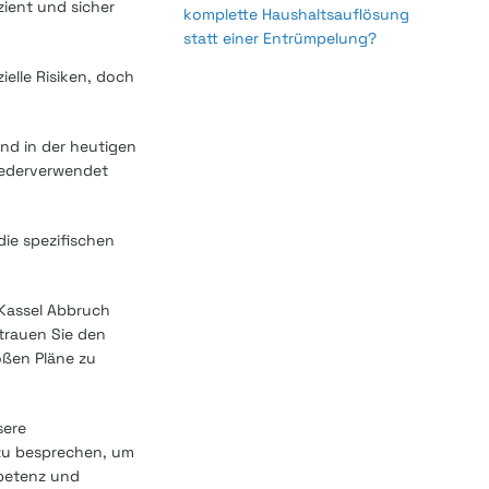
zient und sicher
komplette Haushaltsauflösung
statt einer Entrümpelung?
ielle Risiken, doch
nd in der heutigen
wiederverwendet
die spezifischen
 Kassel Abbruch
rtrauen Sie den
oßen Pläne zu
sere
 zu besprechen, um
mpetenz und