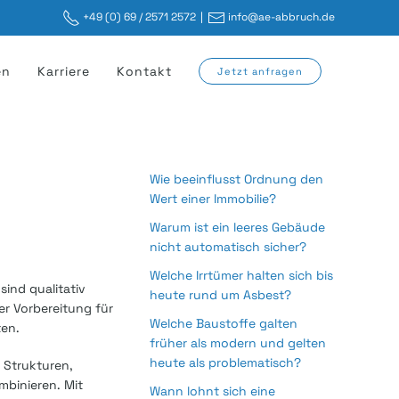
+49 (0) 69 / 2571 2572
|
info@ae-abbruch.de
en
Karriere
Kontakt
Jetzt anfragen
Wie beeinflusst Ordnung den
Wert einer Immobilie?
Warum ist ein leeres Gebäude
nicht automatisch sicher?
Welche Irrtümer halten sich bis
ind qualitativ
heute rund um Asbest?
er Vorbereitung für
Welche Baustoffe galten
ten.
früher als modern und gelten
heute als problematisch?
 Strukturen,
mbinieren. Mit
Wann lohnt sich eine