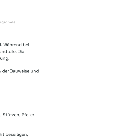
egionale
l. Während bei
ndteile. Die
rung.
on der Bauweise und
 Stützen, Pfeiler
ht beseitigen,