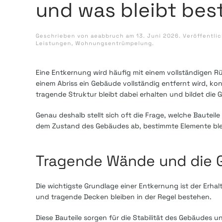
und was bleibt be
Geschrieben von
aeabbruch
am
13. Juni 2026
. Veröffentli
Leistungen
,
Wohnungsentrümpelung
.
Eine Entkernung wird häufig mit einem vollständigen Rü
einem Abriss ein Gebäude vollständig entfernt wird, kon
tragende Struktur bleibt dabei erhalten und bildet die
Genau deshalb stellt sich oft die Frage, welche Bautei
dem Zustand des Gebäudes ab, bestimmte Elemente blei
Tragende Wände und die 
Die wichtigste Grundlage einer Entkernung ist der Erh
und tragende Decken bleiben in der Regel bestehen.
Diese Bauteile sorgen für die Stabilität des Gebäudes u