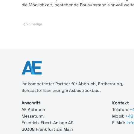
die Möglichkeit, bestehende Bausubstanz sinnvoll wei
Vorherige
Ihr
kompetenter
Partner für Abbruch, Entkernung,
Schadstoffsanierung & Asbestrückbau.
Anschrift
Kontakt
AE Abbruch
Telefon:
+4
Messeturm
Mobil:
+49 
Friedrich-Ebert-Anlage 49
E-Mail:
inf
60308 Frankfurt am Main