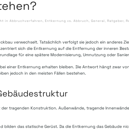
stehen?
cht in
Abbruchverfahren
,
Entkernung vs. Abbruch
,
General
,
Ratgeber
,
R
ckbau verwechselt. Tatsächlich verfolgt sie jedoch ein anderes Zie
zentriert sich die Entkernung auf die Entfernung der inneren Besta
 Grundlage für eine spätere Modernisierung, Umnutzung oder Sanie
le bei einer Entkernung erhalten bleiben. Die Antwort hängt zwar v
ben jedoch in den meisten Fällen bestehen.
Gebäudestruktur
alt der tragenden Konstruktion. Außenwände, tragende Innenwände,
nd bilden das statische Gerüst. Da die Entkernung das Gebäude nic