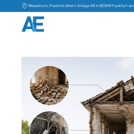
Messeturm, Friedrich-Ebert-Anlage 49 in 60308 Frankfurt am