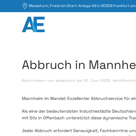
Messeturm, Friedrich-Ebert-Anlage 49 in 60308 Frankfurt am
Abbruch in Mannh
Geschrieben von
aeabbruch
am
20. Juni 2023
. Veröffentli
Mannheim im Wandel: Exzellenter Abbruchservice für ei
Als eine der bedeutendsten Industriestädte Deutschlan
mit Sitz in Offenbach unterstützt diese dynamische T
Jeder Abbruch erfordert Genauigkeit, Fachkenntnis und