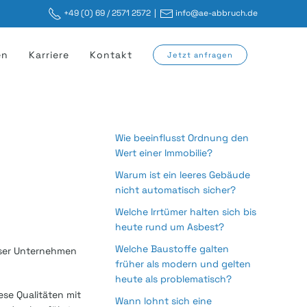
+49 (0) 69 / 2571 2572
|
info@ae-abbruch.de
en
Karriere
Kontakt
Jetzt anfragen
Wie beeinflusst Ordnung den
Wert einer Immobilie?
Warum ist ein leeres Gebäude
nicht automatisch sicher?
Welche Irrtümer halten sich bis
heute rund um Asbest?
Welche Baustoffe galten
nser Unternehmen
früher als modern und gelten
heute als problematisch?
se Qualitäten mit
Wann lohnt sich eine