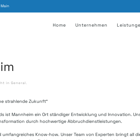
 Main
Home
Unternehmen
Leistung
eim
cht in
General
.
ne strahlende Zukunft“
ds ist Mannheim ein Ort ständiger Entwicklung und Innovation. U
ransformation durch hochwertige Abbruchdienstleistungen.
 umfangreiches Know-how. Unser Team von Experten bringt all die