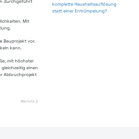
nen durchgeführt
komplette Haushaltsauflösung
statt einer Entrümpelung?
ichkeiten. Mit
klung.
e Bauprojekt vor.
ckeln kann.
ße, mit höchster
gleichzeitig einen
hr Abbruchprojekt
Nächste